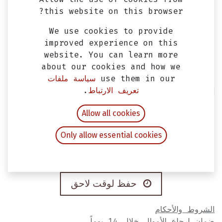
this website on this browser?
We use cookies to provide
improved experience on this
website. You can learn more
about our cookies and how we
use them in our
سياسة ملفات
تعريف الارتباط
.
لمبه فانوس امامي LED بعدسه بروجيكشن
EGP
500.00
Allow all cookies
شامل ضريبة القيمة المضافة
Only allow essential cookies
نفدت الكمية
تلقّ إشعاراً عندما يكون المنتج متوفراً مجدداً
حفظ لوقت لاحق
الشروط والأحكام
ضمان إرجاع الأموال خلال 14 يوماً