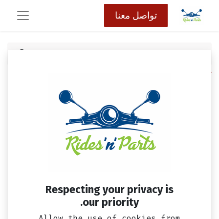
تواصل معنا
كافة المنتجات
بوجيهShadow DP8EA-9 NGK
Respecting your privacy is
our priority.
Allow the use of cookies from